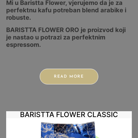
Mi u Baristta Flower, vjerujemo da je za
perfektnu kafu potreban blend arabike i
robuste.
BARISTTA FLOWER ORO je proizvod koji
je nastao u potrazi za perfektnim
espressom.
READ MORE
BARISTTA FLOWER CLASSIC